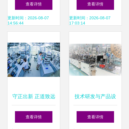
课程_软件测试编
网金融 国际化浪潮
查看详情
查看详情
程开发技术课程基
与技术驱动的新格
更新时间：2026-08-07
更新时间：2026-08-07
14:56:44
17:03:14
础课程_软件测试
局
编程开发技术课程
_达内软件测试培
训
守正出新 正道致远
技术研发与产品设
——劲牌2019社会
计双核驱动 致尚科
查看详情
查看详情