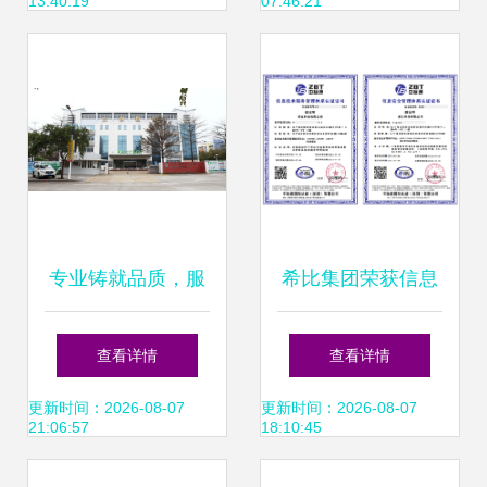
13:40:19
07:46:21
述
专业铸就品质，服
希比集团荣获信息
务赢得信赖——探
安全管理和信息技
查看详情
查看详情
索广东立创检测技
术服务管理体系认
更新时间：2026-08-07
更新时间：2026-08-07
21:06:57
18:10:45
术服务有限公司的
证，技术服务能力