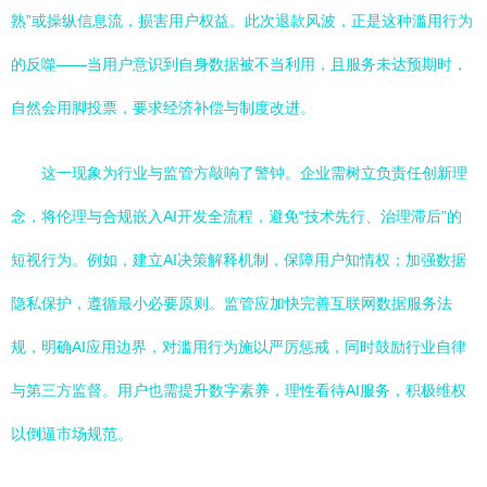
熟”或操纵信息流，损害用户权益。此次退款风波，正是这种滥用行为
的反噬——当用户意识到自身数据被不当利用，且服务未达预期时，
自然会用脚投票，要求经济补偿与制度改进。
这一现象为行业与监管方敲响了警钟。企业需树立负责任创新理
念，将伦理与合规嵌入AI开发全流程，避免“技术先行、治理滞后”的
短视行为。例如，建立AI决策解释机制，保障用户知情权；加强数据
隐私保护，遵循最小必要原则。监管应加快完善互联网数据服务法
规，明确AI应用边界，对滥用行为施以严厉惩戒，同时鼓励行业自律
与第三方监督。用户也需提升数字素养，理性看待AI服务，积极维权
以倒逼市场规范。