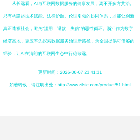
从长远看，AI与互联网数据服务的健康发展，离不开多方共治。
只有构建起技术赋能、法律护航、伦理引领的协同体系，才能让创新
真正造福社会，避免“滥用—退款—失信”的恶性循环。浙江作为数字
经济高地，更应率先探索数据服务治理新路径，为全国提供可借鉴的
经验，让AI在清朗的互联网生态中行稳致远。
更新时间：2026-08-07 23:41:31
如若转载，请注明出处：http://www.zilsie.com/product/51.html