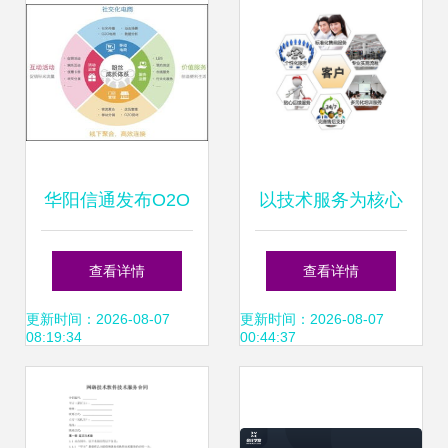
核心价值
再获权威认可
华阳信通发布O2O
以技术服务为核心
数据化服务战略 以
构建卓越服务理念
查看详情
查看详情
体系化数据服务驱
的现代路径
更新时间：2026-08-07
更新时间：2026-08-07
08:19:34
00:44:37
动商业未来