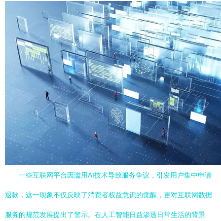
一些互联网平台因滥用AI技术导致服务争议，引发用户集中申请
退款，这一现象不仅反映了消费者权益意识的觉醒，更对互联网数据
服务的规范发展提出了警示。在人工智能日益渗透日常生活的背景