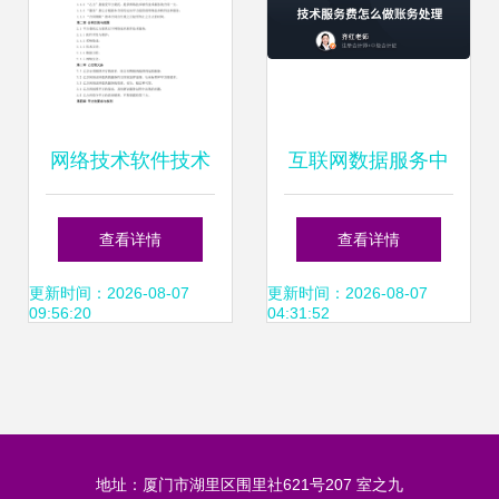
网络技术软件技术
互联网数据服务中
服务合同（技术开
技术服务费的账务
查看详情
查看详情
发）
处理指南
更新时间：2026-08-07
更新时间：2026-08-07
09:56:20
04:31:52
地址：厦门市湖里区围里社621号207 室之九