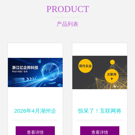
PRODUCT
产品列表
2026年4月湖州企
惊呆了！互联网将
业如何选择独立站
为三农带来这些惊
查看详情
查看详情