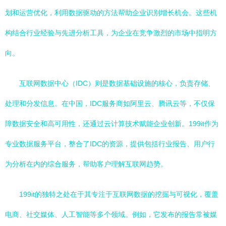
划和运营优化，利用数据驱动的方法帮助企业识别增长机会。这些机
构结合行业经验与先进分析工具，为企业在竞争激烈的市场中指明方
向。
互联网数据中心（IDC）则是数据基础设施的核心，负责存储、
处理和分发信息。在中国，IDC服务商如阿里云、腾讯云等，不仅保
障数据安全和高可用性，还通过云计算技术赋能企业创新。199it作为
专业数据服务平台，整合了IDC的资源，提供包括行业报告、用户行
为分析在内的综合服务，帮助客户理解互联网趋势。
199it的独特之处在于其专注于互联网数据的挖掘与可视化，覆盖
电商、社交媒体、人工智能等多个领域。例如，它发布的报告常被媒