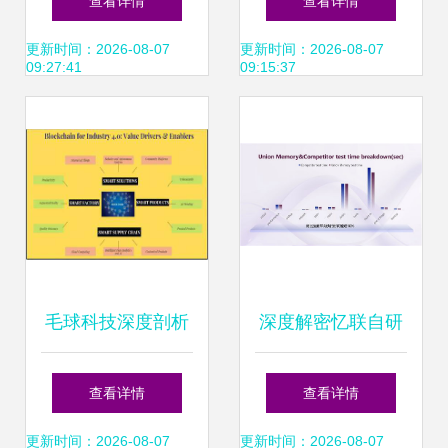
查看详情
查看详情
亚太国际仲裁院香
来展望
更新时间：2026-08-07
更新时间：2026-08-07
09:27:41
09:15:37
港仲裁中心达成战
略合作，赋能互联
网数据服务
毛球科技深度剖析
深度解密忆联自研
工业4.0中区块链技
M.2 SLT系统 如何
查看详情
查看详情
术的核心驱动力与
高效平衡SSD测试
更新时间：2026-08-07
更新时间：2026-08-07