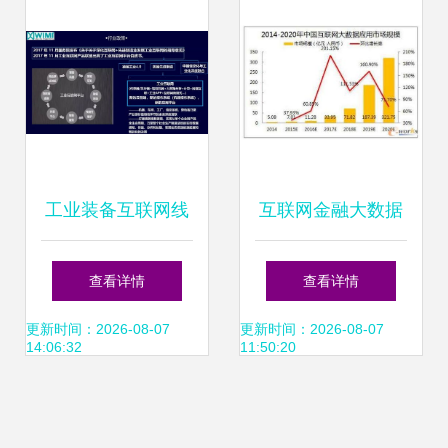
时代中医发展新脉
动
工业装备互联网线
互联网金融大数据
上线下创新融合 让
筑牢安全基石，赋
查看详情
查看详情
数据真正成为生产
能智慧服务
更新时间：2026-08-07
更新时间：2026-08-07
14:06:32
11:50:20
力